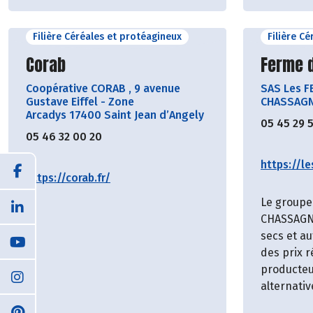
Filière Céréales et protéagineux
Filière C
Découvrir le producteur
Découvr
Corab
Ferme 
Coopérative CORAB
,
9 avenue
SAS Les 
Gustave Eiffel - Zone
CHASSAGNE
Arcadys 17400 Saint Jean d’Angely
05 45 29 
05 46 32 00 20
https://l
https://corab.fr/
Le group
CHASSAGNE
secs et au
des prix 
producteu
alternativ