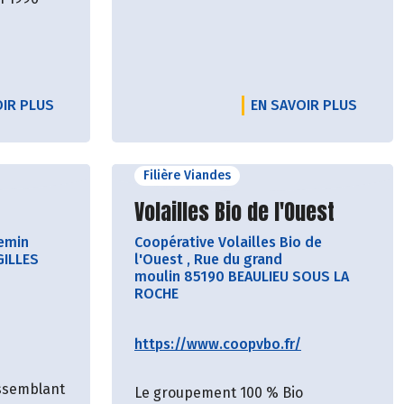
OIR PLUS
EN SAVOIR PLUS
Filière Viandes
cteur
Découvrir le producteur
Volailles Bio de l'Ouest
emin
Coopérative Volailles Bio de
GILLES
l'Ouest
,
Rue du grand
moulin 85190 BEAULIEU SOUS LA
ROCHE
https://www.coopvbo.fr/
assemblant
Le groupement 100 % Bio