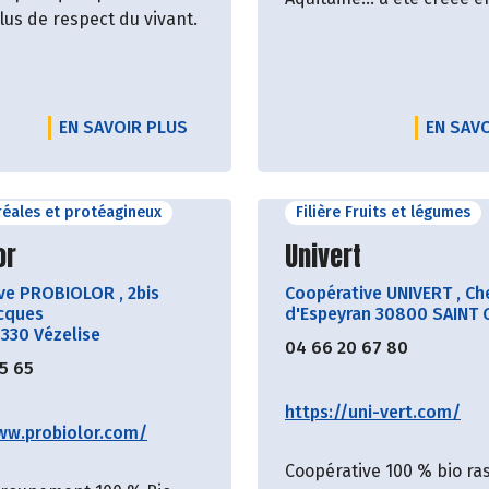
lus de respect du vivant.
EN SAVOIR PLUS
EN SAV
éréales et protéagineux
Filière Fruits et légumes
ir le producteur
Découvrir le produ
or
Univert
ive PROBIOLOR
,
2bis
Coopérative UNIVERT
,
Ch
cques
d'Espeyran 30800 SAINT 
4330 Vézelise
04 66 20 67 80
55 65
https://uni-vert.com/
ww.probiolor.com/
Coopérative 100 % bio r