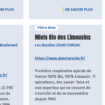
OIR PLUS
EN SAVOIR PLUS
Filière Miels
cteur
Découvrir le producteur
Miels Bio des Limousins
Boulevard
Les Moulins 23290 FURSAC
https://www.danstaruche.fr/
Première coopérative apicole de
o.fr/
France 100% Bio, 100% Limousin. 11
apiculteurs, des savoir- faire et
, LE PRÉ
une expertise qui ne cessent de
urs de
s’enrichir et de se transmettre
ousin,
depuis 1960.
n 1996