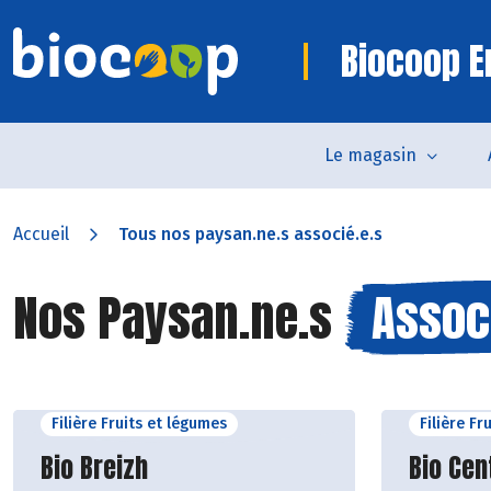
Biocoop 
Le magasin
Accueil
Tous nos paysan.ne.s associé.e.s
Nos Paysan.ne.s
Assoc
Filière Fruits et légumes
Filière Fr
Découvrir le producteur
Découvr
Bio Breizh
Bio Cen