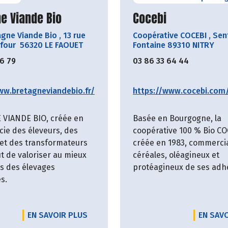
ir le producteur
Découvrir le produ
e Viande Bio
Cocebi
agne Viande Bio
,
13 rue
Coopérative COCEBI
,
Sent
 four 56320 LE FAOUET
Fontaine 89310 NITRY
06 79
03 86 33 64 44
ww.bretagneviandebio.fr/
https://www.cocebi.com
VIANDE BIO, créée en
Basée en Bourgogne, la
cie des éleveurs, des
coopérative 100 % Bio CO
et des transformateurs
créée en 1983, commercia
t de valoriser au mieux
céréales, oléagineux et
es des élevages
protéagineux de ses adh
s.
EN SAVOIR PLUS
EN SAV