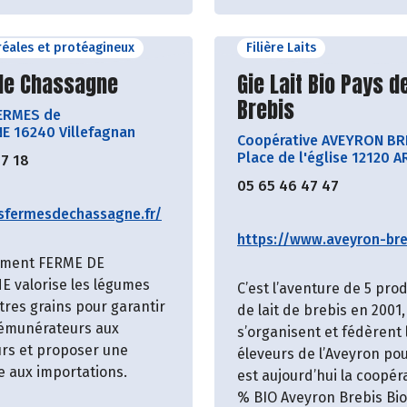
éréales et protéagineux
Filière Laits
ir le producteur
Découvrir le produ
de Chassagne
Gie Lait Bio Pays de
Brebis
FERMES de
 16240 Villefagnan
Coopérative AVEYRON BR
Place de l'église 12120 A
57 18
05 65 46 47 47
esfermesdechassagne.fr/
https://www.aveyron-breb
ement FERME DE
 valorise les légumes
C’est l’aventure de 5 pro
tres grains pour garantir
de lait de brebis en 2001,
rémunérateurs aux
s’organisent et fédèrent 
rs et proposer une
éleveurs de l’Aveyron pou
e aux importations.
est aujourd’hui la coopér
% BIO Aveyron Brebis Bio