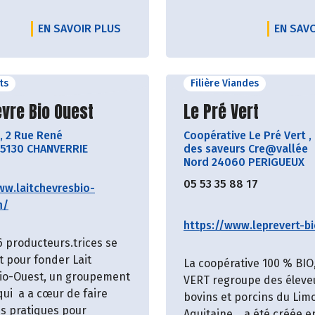
EN SAVOIR PLUS
EN SAV
its
Filière Viandes
ir le producteur
Découvrir le produ
èvre Bio Ouest
Le Pré Vert
,
2 Rue René
Coopérative Le Pré Vert
,
5130 CHANVERRIE
des saveurs Cre@vallée
Nord 24060 PERIGUEUX
05 53 35 88 17
ww.laitchevresbio-
m/
https://www.leprevert-bi
6 producteurs.trices se
t pour fonder Lait
La coopérative 100 % BIO
io-Ouest, un groupement
VERT regroupe des éleve
qui a a cœur de faire
bovins et porcins du Lim
es pratiques pour
Aquitaine… a été créée e