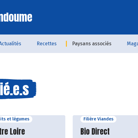
Endoume
Actualités
Recettes
Paysans associés
Maga
ié.e.s
uits et légumes
Filière Viandes
ir le producteur
Découvrir le produ
tre Loire
Bio Direct