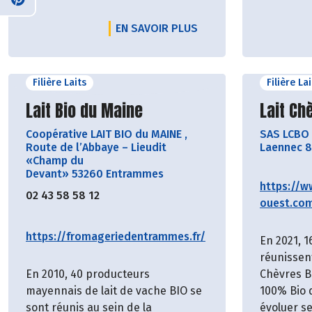
EN SAVOIR PLUS
Filière Laits
Filière La
Découvrir le producteur
Découvr
Lait Bio du Maine
Lait Ch
Coopérative LAIT BIO du MAINE
,
SAS LCBO
Route de l’Abbaye – Lieudit
Laennec 8
«Champ du
Devant» 53260 Entrammes
https://w
02 43 58 58 12
ouest.co
https://fromageriedentrammes.fr/
En 2021, 1
réunissen
En 2010, 40 producteurs
Chèvres B
mayennais de lait de vache BIO se
100% Bio 
sont réunis au sein de la
évoluer s