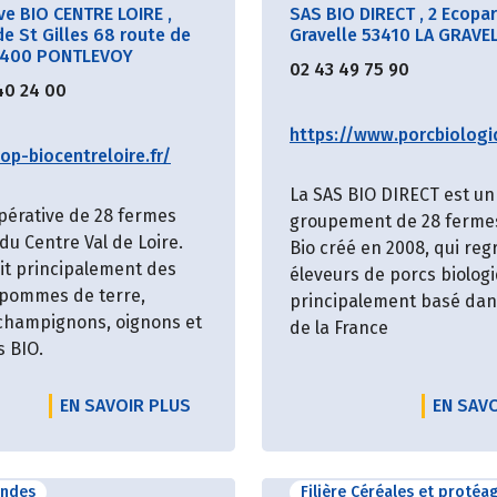
ve BIO CENTRE LOIRE
,
SAS BIO DIRECT
,
2 Ecopar
e St Gilles 68 route de
Gravelle 53410 LA GRAVE
1400 PONTLEVOY
02 43 49 75 90
40 24 00
https://www.porcbiologi
op-biocentreloire.fr/
La SAS BIO DIRECT est un
pérative de 28 fermes
groupement de 28 ferme
du Centre Val de Loire.
Bio créé en 2008, qui re
uit principalement des
éleveurs de porcs biolog
 pommes de terre,
principalement basé dans
 champignons, oignons et
de la France
s BIO.
EN SAVOIR PLUS
EN SAV
andes
Filière Céréales et protéa