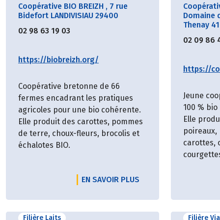
Coopérative BIO BREIZH
,
7 rue
Coopérati
Bidefort LANDIVISIAU 29400
Domaine d
Thenay 4
02 98 63 19 03
02 09 86 
https://biobreizh.org/
https://co
Coopérative bretonne de 66
Jeune coo
fermes encadrant les pratiques
100 % bio 
agricoles pour une bio cohérente.
Elle prod
Elle produit des carottes, pommes
poireaux,
de terre, choux-fleurs, brocolis et
carottes,
échalotes BIO.
courgette
EN SAVOIR PLUS
Filière Laits
Filière Vi