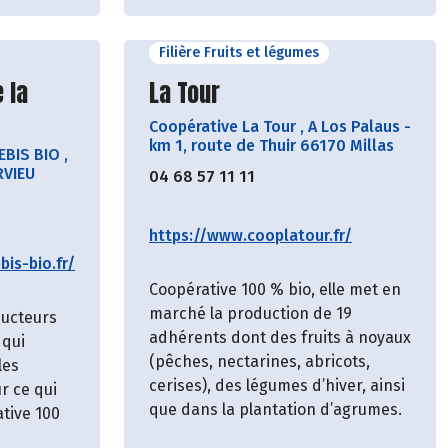
Filière Fruits et légumes
cteur
Découvrir le producteur
 la
La Tour
Coopérative La Tour
,
A Los Palaus -
km 1, route de Thuir 66170 Millas
EBIS BIO
,
RVIEU
04 68 57 11 11
https://www.cooplatour.fr/
is-bio.fr/
Coopérative 100 % bio, elle met en
marché la production de 19
ducteurs
adhérents dont des fruits à noyaux
 qui
(pêches, nectarines, abricots,
les
cerises), des légumes d’hiver, ainsi
r ce qui
que dans la plantation d’agrumes.
ative 100