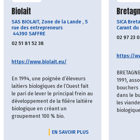
Découvrir le producteur
Découvr
Biolait
Bretagn
SAS BIOLAIT, Zone de la Lande
,
5
SICA Bret
rue des entrepreneurs
Carant du
44390 SAFFRE
02 97 23 
02 51 81 52 38
https://w
https://www.biolait.eu/
BRETAGNE 
En 1994, une poignée d’éleveurs
1991, asso
laitiers biologiques de l’Ouest fait
bouchers 
le pari de lever le principal frein au
dans le bu
développement de la filière laitière
les viand
biologique en créant un
biologique
groupement 100 % bio.
EN SAVOIR PLUS