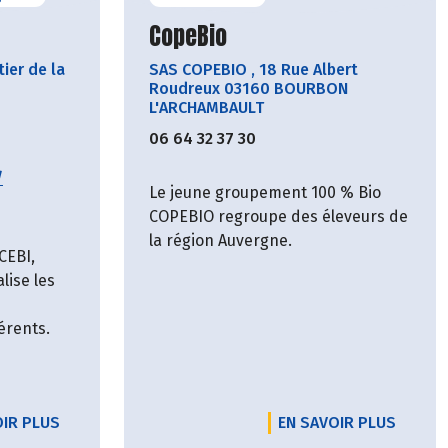
cteur
Découvrir le producteur
CopeBio
ier de la
SAS COPEBIO
,
18 Rue Albert
Roudreux 03160 BOURBON
L'ARCHAMBAULT
06 64 32 37 30
/
Le jeune groupement 100 % Bio
COPEBIO regroupe des éleveurs de
la région Auvergne.
CEBI,
lise les
érents.
OIR PLUS
EN SAVOIR PLUS