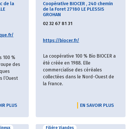
c de la
Coopérative BIOCER
,
240 chemin
LLE
de la Foret 27180 LE PLESSIS
GROHAN
02 32 67 81 31
que.fr/
https://biocer.fr/
La coopérative 100 % Bio BIOCER a
s 100 %
été créée en 1988. Elle
groupe des
commercialise des céréales
iques
collectées dans le Nord-Ouest de
 l’Ouest
la France.
OIR PLUS
EN SAVOIR PLUS
gineux
Filière Viandes