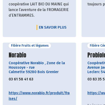
coopérative LAIT BIO DU MAINE qui
toujours p
lance l’aventure de la FROMAGERIE
d’ENTRAMMES.
EN SAVOIR PLUS
Filière Fruits et légumes
Filière C
Découvrir le producteur
Découvr
Norabio
Probiol
Coopérative Norabio
,
Zone de la
Coopérat
Houssoye - rue
Avenue Ja
Calmette 59280 Bois Grenier
Leclerc 5
03 61 58 41 63
03 83 35 
https://www.norabio.fr/produit/fra
https://w
ises/