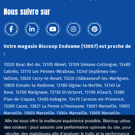
Nous suivre sur
Votre magasin Biocoop Endoume (13007) est proche de
:
13320 Bouc-Bel-Air, 13105 Mimet, 13109 Simiane-Collongue, 13480
Cabriès, 13170 Les Pennes-Mirabeau, 13240 Septèmes-les-
Vallons, 13620 Carry-le-Rouet, 13220 Châteauneuf-les-Martigues,
13820 Ensuès-la-Redonne, 13180 Gignac-la-Nerthe, 13740 Le
Rove, 13700 Marignane, 13730 St-Victoret, 13190 Allauch, 13380
Plan-de-Cuques, 13400 Aubagne, 13470 Carnoux-en-Provence,
13260 Cassis, 13821 La Penne s/Huveaune, 13001 Marseille, 13002
Marseille, 13003 Marseille, 13004 Marseille, 13005 Marseille,
13006 Marseille, 13007 Marseille, 13008 Marseille, 13009
Afin de vous offrir la meilleure expérience possible, Biocoop utilise
Marseille, 13010 Marseille, 13011 Marseille
des cookies : pour assurer une performance optimale du site, pour
récolter des statistiques afin d'analyser le trafic et la performance