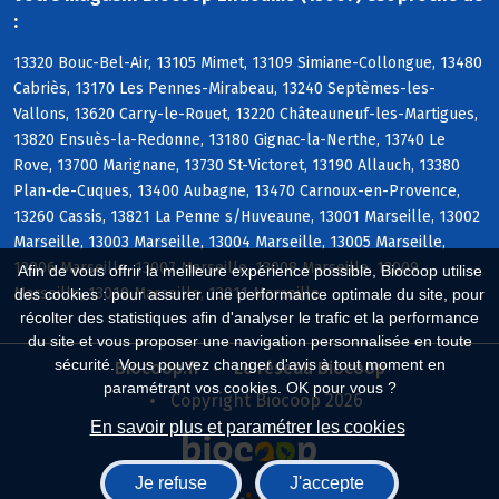
:
13320 Bouc-Bel-Air, 13105 Mimet, 13109 Simiane-Collongue, 13480
Cabriès, 13170 Les Pennes-Mirabeau, 13240 Septèmes-les-
Vallons, 13620 Carry-le-Rouet, 13220 Châteauneuf-les-Martigues,
13820 Ensuès-la-Redonne, 13180 Gignac-la-Nerthe, 13740 Le
Rove, 13700 Marignane, 13730 St-Victoret, 13190 Allauch, 13380
Plan-de-Cuques, 13400 Aubagne, 13470 Carnoux-en-Provence,
13260 Cassis, 13821 La Penne s/Huveaune, 13001 Marseille, 13002
Marseille, 13003 Marseille, 13004 Marseille, 13005 Marseille,
13006 Marseille, 13007 Marseille, 13008 Marseille, 13009
Afin de vous offrir la meilleure expérience possible, Biocoop utilise
Marseille, 13010 Marseille, 13011 Marseille
des cookies : pour assurer une performance optimale du site, pour
récolter des statistiques afin d'analyser le trafic et la performance
du site et vous proposer une navigation personnalisée en toute
sécurité. Vous pouvez changer d'avis à tout moment en
Biocoop.fr
Le réseau Biocoop
paramétrant vos cookies. OK pour vous ?
Copyright Biocoop 2026
En savoir plus et paramétrer les cookies
Je refuse
J'accepte