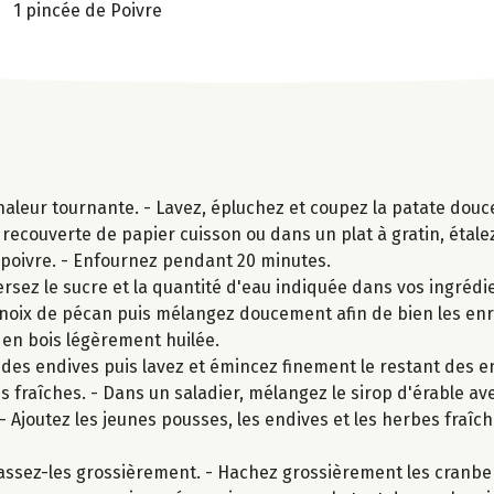
1 pincée de Poivre
aleur tournante. - Lavez, épluchez et coupez la patate douc
 recouverte de papier cuisson ou dans un plat à gratin, étale
e poivre. - Enfournez pendant 20 minutes.
sez le sucre et la quantité d'eau indiquée dans vos ingrédi
 noix de pécan puis mélangez doucement afin de bien les enr
e en bois légèrement huilée.
es endives puis lavez et émincez finement le restant des en
s fraîches. - Dans un saladier, mélangez le sirop d'érable av
. - Ajoutez les jeunes pousses, les endives et les herbes fraîch
cassez-les grossièrement. - Hachez grossièrement les cranbe