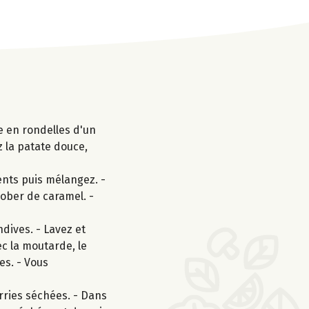
e en rondelles d'un
z la patate douce,
ents puis mélangez. -
ober de caramel. -
dives. - Lavez et
ec la moutarde, le
es. - Vous
rries séchées. - Dans