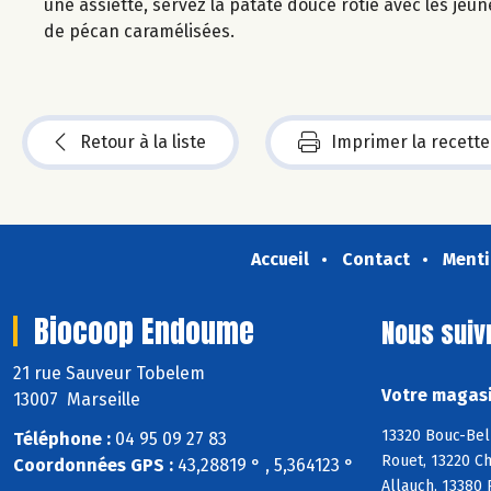
une assiette, servez la patate douce rôtie avec les je
de pécan caramélisées.
Retour à la liste
Imprimer la recette
Accueil
Contact
Menti
Biocoop Endoume
Nous suiv
21 rue Sauveur Tobelem
Votre magasi
13007 Marseille
13320 Bouc-Bel
Téléphone :
04 95 09 27 83
Rouet, 13220 Ch
Coordonnées GPS :
43,28819 ° , 5,364123 °
Allauch, 13380