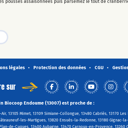
unes pousses assaisonnées puis parsemez le tout de cranberri
ons légales
Protection des données
CGU
Gestio
re sur
n Biocoop Endoume (13007) est proche de :
-Air, 13105 Mimet, 13109 Simiane-Collongue, 13480 Cabriès, 13170 Le
âteauneuf-les-Martigues, 13820 Ensuès-la-Redonne, 13180 Gignac-la-N
 Plan-de-Cuques, 13400 Aubagne, 13470 Carnoux-en-Provence, 13260 Ca