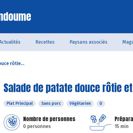
Endoume
Actualités
Recettes
Paysans associés
Maga
uce rôtie...
Salade de patate douce rôtie et
Plat Principal
Sans porc
Végétarien
0
Nombre de personnes
Prépara
0 personnes
15 min