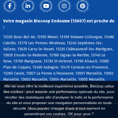
Votre magasin Biocoop Endoume (13007) est proche de
:
13320 Bouc-Bel-Air, 13105 Mimet, 13109 Simiane-Collongue, 13480
Cabriès, 13170 Les Pennes-Mirabeau, 13240 Septèmes-les-
Vallons, 13620 Carry-le-Rouet, 13220 Châteauneuf-les-Martigues,
13820 Ensuès-la-Redonne, 13180 Gignac-la-Nerthe, 13740 Le
Rove, 13700 Marignane, 13730 St-Victoret, 13190 Allauch, 13380
Plan-de-Cuques, 13400 Aubagne, 13470 Carnoux-en-Provence,
13260 Cassis, 13821 La Penne s/Huveaune, 13001 Marseille, 13002
Marseille, 13003 Marseille, 13004 Marseille, 13005 Marseille,
13006 Marseille, 13007 Marseille, 13008 Marseille, 13009
Afin de vous offrir la meilleure expérience possible, Biocoop utilise
Marseille, 13010 Marseille, 13011 Marseille
des cookies : pour assurer une performance optimale du site, pour
récolter des statistiques afin d'analyser le trafic et la performance
du site et vous proposer une navigation personnalisée en toute
sécurité. Vous pouvez changer d'avis à tout moment en
Biocoop.fr
Le réseau Biocoop
paramétrant vos cookies. OK pour vous ?
Copyright Biocoop 2026