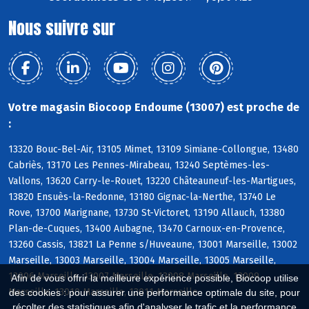
Nous suivre sur
Votre magasin Biocoop Endoume (13007) est proche de
:
13320 Bouc-Bel-Air, 13105 Mimet, 13109 Simiane-Collongue, 13480
Cabriès, 13170 Les Pennes-Mirabeau, 13240 Septèmes-les-
Vallons, 13620 Carry-le-Rouet, 13220 Châteauneuf-les-Martigues,
13820 Ensuès-la-Redonne, 13180 Gignac-la-Nerthe, 13740 Le
Rove, 13700 Marignane, 13730 St-Victoret, 13190 Allauch, 13380
Plan-de-Cuques, 13400 Aubagne, 13470 Carnoux-en-Provence,
13260 Cassis, 13821 La Penne s/Huveaune, 13001 Marseille, 13002
Marseille, 13003 Marseille, 13004 Marseille, 13005 Marseille,
13006 Marseille, 13007 Marseille, 13008 Marseille, 13009
Afin de vous offrir la meilleure expérience possible, Biocoop utilise
Marseille, 13010 Marseille, 13011 Marseille
des cookies : pour assurer une performance optimale du site, pour
récolter des statistiques afin d'analyser le trafic et la performance