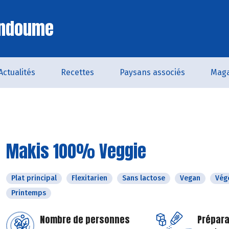
Endoume
Actualités
Recettes
Paysans associés
Maga
Makis 100% Veggie
Plat principal
Flexitarien
Sans lactose
Vegan
Vég
Printemps
Nombre de personnes
Prépara