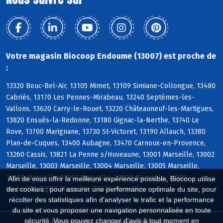
Votre magasin Biocoop Endoume (13007) est proche de
:
13320 Bouc-Bel-Air, 13105 Mimet, 13109 Simiane-Collongue, 13480
Cabriès, 13170 Les Pennes-Mirabeau, 13240 Septèmes-les-
Vallons, 13620 Carry-le-Rouet, 13220 Châteauneuf-les-Martigues,
13820 Ensuès-la-Redonne, 13180 Gignac-la-Nerthe, 13740 Le
Rove, 13700 Marignane, 13730 St-Victoret, 13190 Allauch, 13380
Plan-de-Cuques, 13400 Aubagne, 13470 Carnoux-en-Provence,
13260 Cassis, 13821 La Penne s/Huveaune, 13001 Marseille, 13002
Marseille, 13003 Marseille, 13004 Marseille, 13005 Marseille,
13006 Marseille, 13007 Marseille, 13008 Marseille, 13009
Afin de vous offrir la meilleure expérience possible, Biocoop utilise
Marseille, 13010 Marseille, 13011 Marseille
des cookies : pour assurer une performance optimale du site, pour
récolter des statistiques afin d'analyser le trafic et la performance
du site et vous proposer une navigation personnalisée en toute
sécurité. Vous pouvez changer d'avis à tout moment en
Biocoop.fr
Le réseau Biocoop