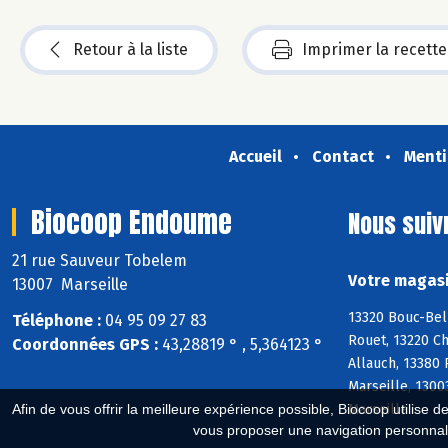
Retour à la liste
Imprimer la recette
Accueil
Contact
Menti
Biocoop Endoume
Nous suiv
21 rue Sauveur Tobelem
Votre magasi
13007 Marseille
13320 Bouc-Bel
Téléphone :
04 95 09 27 83
Rouet, 13220 Ch
Coordonnées GPS :
43,28819 ° , 5,364123 °
Allauch, 13380
Marseille, 1300
Marseille
Afin de vous offrir la meilleure expérience possible, Biocoop utilise d
vous proposer une navigation personnal