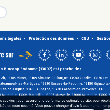
ons légales
Protection des données
CGU
Gestio
re sur
n Biocoop Endoume (13007) est proche de :
-Air, 13105 Mimet, 13109 Simiane-Collongue, 13480 Cabriès, 13170 Le
âteauneuf-les-Martigues, 13820 Ensuès-la-Redonne, 13180 Gignac-la-N
 Plan-de-Cuques, 13400 Aubagne, 13470 Carnoux-en-Provence, 13260 Ca
3 Marseille, 13004 Marseille, 13005 Marseille, 13006 Marseille, 13007 
es cookies : pour assurer une performance optimale du site, pour récolter
isée en toute sécurité. Vous pouvez changer d'avis à tout moment en 