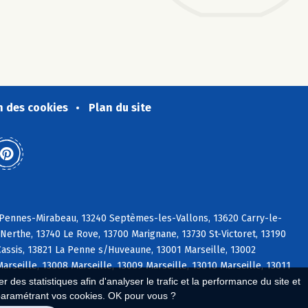
n des cookies
Plan du site
s Pennes-Mirabeau, 13240 Septèmes-les-Vallons, 13620 Carry-le-
erthe, 13740 Le Rove, 13700 Marignane, 13730 St-Victoret, 13190
ssis, 13821 La Penne s/Huveaune, 13001 Marseille, 13002
Marseille, 13008 Marseille, 13009 Marseille, 13010 Marseille, 13011
 des statistiques afin d'analyser le trafic et la performance du site et
paramétrant vos cookies. OK pour vous ?