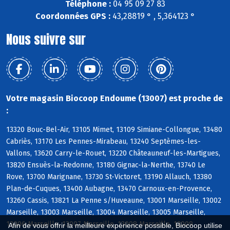
Téléphone :
04 95 09 27 83
Coordonnées GPS :
43,28819 ° , 5,364123 °
Nous suivre sur
Votre magasin Biocoop Endoume (13007) est proche de
:
13320 Bouc-Bel-Air, 13105 Mimet, 13109 Simiane-Collongue, 13480
Cabriès, 13170 Les Pennes-Mirabeau, 13240 Septèmes-les-
Vallons, 13620 Carry-le-Rouet, 13220 Châteauneuf-les-Martigues,
13820 Ensuès-la-Redonne, 13180 Gignac-la-Nerthe, 13740 Le
Rove, 13700 Marignane, 13730 St-Victoret, 13190 Allauch, 13380
Plan-de-Cuques, 13400 Aubagne, 13470 Carnoux-en-Provence,
13260 Cassis, 13821 La Penne s/Huveaune, 13001 Marseille, 13002
Marseille, 13003 Marseille, 13004 Marseille, 13005 Marseille,
13006 Marseille, 13007 Marseille, 13008 Marseille, 13009
Afin de vous offrir la meilleure expérience possible, Biocoop utilise