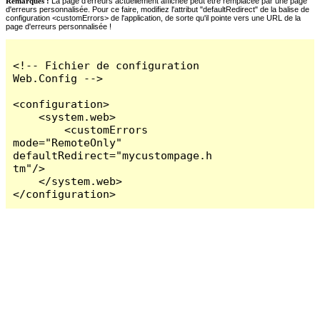
Remarques :
La page d'erreurs actuellement affichée peut être remplacée par une page
d'erreurs personnalisée. Pour ce faire, modifiez l'attribut "defaultRedirect" de la balise de
configuration <customErrors> de l'application, de sorte qu'il pointe vers une URL de la
page d'erreurs personnalisée !
<!-- Fichier de configuration 
Web.Config -->

<configuration>

    <system.web>

        <customErrors 
mode="RemoteOnly" 
defaultRedirect="mycustompage.h
tm"/>

    </system.web>

</configuration>