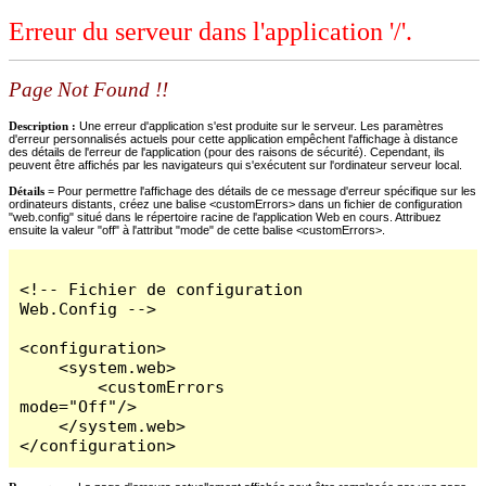
Erreur du serveur dans l'application '/'.
Page Not Found !!
Description :
Une erreur d'application s'est produite sur le serveur. Les paramètres
d'erreur personnalisés actuels pour cette application empêchent l'affichage à distance
des détails de l'erreur de l'application (pour des raisons de sécurité). Cependant, ils
peuvent être affichés par les navigateurs qui s'exécutent sur l'ordinateur serveur local.
Détails =
Pour permettre l'affichage des détails de ce message d'erreur spécifique sur les
ordinateurs distants, créez une balise <customErrors> dans un fichier de configuration
"web.config" situé dans le répertoire racine de l'application Web en cours. Attribuez
ensuite la valeur "off" à l'attribut "mode" de cette balise <customErrors>.
<!-- Fichier de configuration 
Web.Config -->

<configuration>

    <system.web>

        <customErrors 
mode="Off"/>

    </system.web>

</configuration>