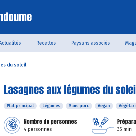
Endoume
Actualités
Recettes
Paysans associés
Maga
es du soleil
Lasagnes aux légumes du solei
Plat principal
Légumes
Sans porc
Vegan
Végétar
Nombre de personnes
Prépara
4 personnes
35 min