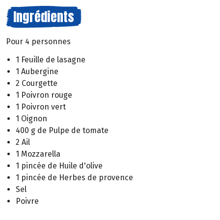
Ingrédients
Pour 4 personnes
1 Feuille de lasagne
1 Aubergine
2 Courgette
1 Poivron rouge
1 Poivron vert
1 Oignon
400 g de Pulpe de tomate
2 Ail
1 Mozzarella
1 pincée de Huile d'olive
1 pincée de Herbes de provence
Sel
Poivre