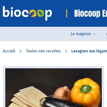
Biocoop 
Le magasin
Accueil
Toutes nos recettes
Lasagnes aux légum