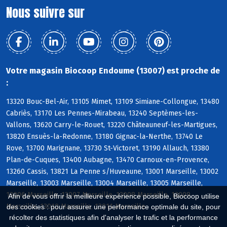
Nous suivre sur
Votre magasin Biocoop Endoume (13007) est proche de
:
13320 Bouc-Bel-Air, 13105 Mimet, 13109 Simiane-Collongue, 13480
Cabriès, 13170 Les Pennes-Mirabeau, 13240 Septèmes-les-
Vallons, 13620 Carry-le-Rouet, 13220 Châteauneuf-les-Martigues,
13820 Ensuès-la-Redonne, 13180 Gignac-la-Nerthe, 13740 Le
Rove, 13700 Marignane, 13730 St-Victoret, 13190 Allauch, 13380
Plan-de-Cuques, 13400 Aubagne, 13470 Carnoux-en-Provence,
13260 Cassis, 13821 La Penne s/Huveaune, 13001 Marseille, 13002
Marseille, 13003 Marseille, 13004 Marseille, 13005 Marseille,
13006 Marseille, 13007 Marseille, 13008 Marseille, 13009
Afin de vous offrir la meilleure expérience possible, Biocoop utilise
Marseille, 13010 Marseille, 13011 Marseille
des cookies : pour assurer une performance optimale du site, pour
récolter des statistiques afin d'analyser le trafic et la performance