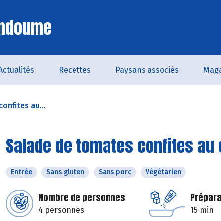
Endoume
Actualités
Recettes
Paysans associés
Maga
onfites au...
Salade de tomates confites au 
Entrée
Sans gluten
Sans porc
Végétarien
Nombre de personnes
Prépara
4 personnes
15 min