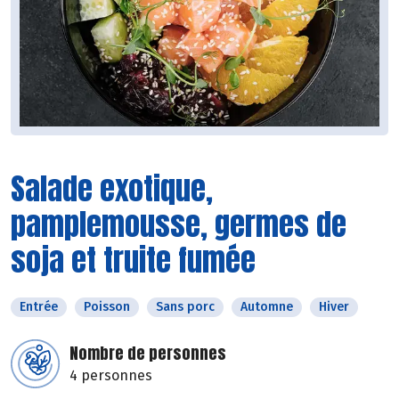
Salade exotique,
pamplemousse, germes de
soja et truite fumée
Entrée
Poisson
Sans porc
Automne
Hiver
Nombre de personnes
4 personnes