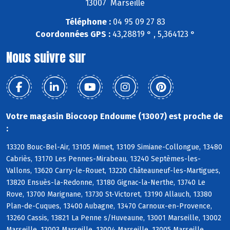
13007 Marseille
Téléphone :
04 95 09 27 83
Coordonnées GPS :
43,28819 ° , 5,364123 °
Nous suivre sur
Votre magasin Biocoop Endoume (13007) est proche de
:
13320 Bouc-Bel-Air, 13105 Mimet, 13109 Simiane-Collongue, 13480
Cabriès, 13170 Les Pennes-Mirabeau, 13240 Septèmes-les-
Vallons, 13620 Carry-le-Rouet, 13220 Châteauneuf-les-Martigues,
13820 Ensuès-la-Redonne, 13180 Gignac-la-Nerthe, 13740 Le
Rove, 13700 Marignane, 13730 St-Victoret, 13190 Allauch, 13380
Plan-de-Cuques, 13400 Aubagne, 13470 Carnoux-en-Provence,
13260 Cassis, 13821 La Penne s/Huveaune, 13001 Marseille, 13002
Marseille, 13003 Marseille, 13004 Marseille, 13005 Marseille,