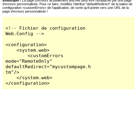
Remarques :
La page d'erreurs actuellement affichée peut être remplacée par une page
d'erreurs personnalisée. Pour ce faire, modifiez l'attribut "defaultRedirect" de la balise de
configuration <customErrors> de l'application, de sorte qu'il pointe vers une URL de la
page d'erreurs personnalisée !
<!-- Fichier de configuration 
Web.Config -->

<configuration>

    <system.web>

        <customErrors 
mode="RemoteOnly" 
defaultRedirect="mycustompage.h
tm"/>

    </system.web>

</configuration>