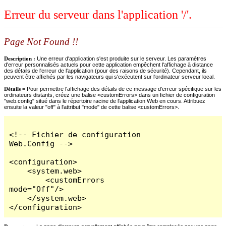
Erreur du serveur dans l'application '/'.
Page Not Found !!
Description :
Une erreur d'application s'est produite sur le serveur. Les paramètres
d'erreur personnalisés actuels pour cette application empêchent l'affichage à distance
des détails de l'erreur de l'application (pour des raisons de sécurité). Cependant, ils
peuvent être affichés par les navigateurs qui s'exécutent sur l'ordinateur serveur local.
Détails =
Pour permettre l'affichage des détails de ce message d'erreur spécifique sur les
ordinateurs distants, créez une balise <customErrors> dans un fichier de configuration
"web.config" situé dans le répertoire racine de l'application Web en cours. Attribuez
ensuite la valeur "off" à l'attribut "mode" de cette balise <customErrors>.
<!-- Fichier de configuration 
Web.Config -->

<configuration>

    <system.web>

        <customErrors 
mode="Off"/>

    </system.web>

</configuration>