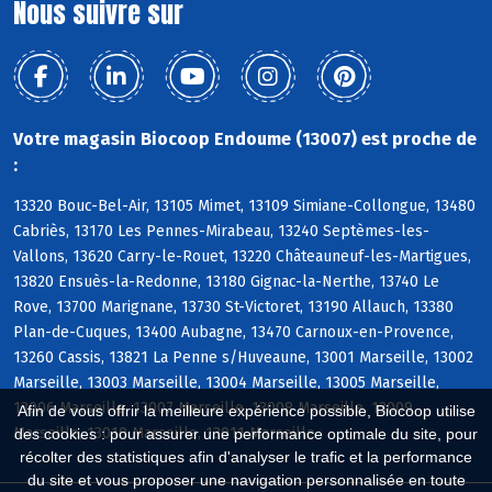
Nous suivre sur
Votre magasin Biocoop Endoume (13007) est proche de
:
13320 Bouc-Bel-Air, 13105 Mimet, 13109 Simiane-Collongue, 13480
Cabriès, 13170 Les Pennes-Mirabeau, 13240 Septèmes-les-
Vallons, 13620 Carry-le-Rouet, 13220 Châteauneuf-les-Martigues,
13820 Ensuès-la-Redonne, 13180 Gignac-la-Nerthe, 13740 Le
Rove, 13700 Marignane, 13730 St-Victoret, 13190 Allauch, 13380
Plan-de-Cuques, 13400 Aubagne, 13470 Carnoux-en-Provence,
13260 Cassis, 13821 La Penne s/Huveaune, 13001 Marseille, 13002
Marseille, 13003 Marseille, 13004 Marseille, 13005 Marseille,
13006 Marseille, 13007 Marseille, 13008 Marseille, 13009
Afin de vous offrir la meilleure expérience possible, Biocoop utilise
Marseille, 13010 Marseille, 13011 Marseille
des cookies : pour assurer une performance optimale du site, pour
récolter des statistiques afin d'analyser le trafic et la performance
du site et vous proposer une navigation personnalisée en toute