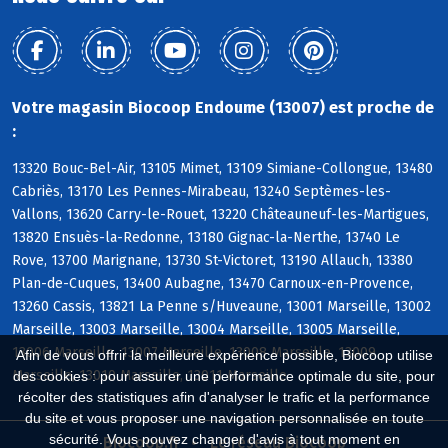
Votre magasin Biocoop Endoume (13007) est proche de
:
13320 Bouc-Bel-Air, 13105 Mimet, 13109 Simiane-Collongue, 13480
Cabriès, 13170 Les Pennes-Mirabeau, 13240 Septèmes-les-
Vallons, 13620 Carry-le-Rouet, 13220 Châteauneuf-les-Martigues,
13820 Ensuès-la-Redonne, 13180 Gignac-la-Nerthe, 13740 Le
Rove, 13700 Marignane, 13730 St-Victoret, 13190 Allauch, 13380
Plan-de-Cuques, 13400 Aubagne, 13470 Carnoux-en-Provence,
13260 Cassis, 13821 La Penne s/Huveaune, 13001 Marseille, 13002
Marseille, 13003 Marseille, 13004 Marseille, 13005 Marseille,
13006 Marseille, 13007 Marseille, 13008 Marseille, 13009
Afin de vous offrir la meilleure expérience possible, Biocoop utilise
Marseille, 13010 Marseille, 13011 Marseille
des cookies : pour assurer une performance optimale du site, pour
récolter des statistiques afin d'analyser le trafic et la performance
du site et vous proposer une navigation personnalisée en toute
sécurité. Vous pouvez changer d'avis à tout moment en
Biocoop.fr
Le réseau Biocoop