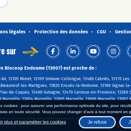
ons légales
Protection des données
CGU
Gestio
re sur
n Biocoop Endoume (13007) est proche de :
-Air, 13105 Mimet, 13109 Simiane-Collongue, 13480 Cabriès, 13170 Le
âteauneuf-les-Martigues, 13820 Ensuès-la-Redonne, 13180 Gignac-la-N
 Plan-de-Cuques, 13400 Aubagne, 13470 Carnoux-en-Provence, 13260 Ca
3 Marseille, 13004 Marseille, 13005 Marseille, 13006 Marseille, 13007 
es cookies : pour assurer une performance optimale du site, pour récolter
isée en toute sécurité. Vous pouvez changer d'avis à tout moment en 
r plus et paramétrer les cookies
Je refuse
J
Biocoop.fr
Le ré