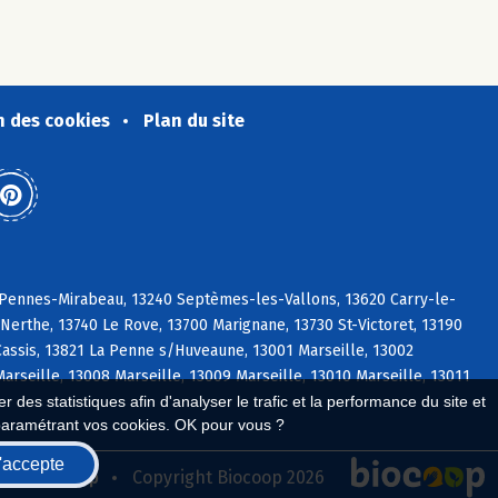
n des cookies
Plan du site
s Pennes-Mirabeau, 13240 Septèmes-les-Vallons, 13620 Carry-le-
erthe, 13740 Le Rove, 13700 Marignane, 13730 St-Victoret, 13190
ssis, 13821 La Penne s/Huveaune, 13001 Marseille, 13002
Marseille, 13008 Marseille, 13009 Marseille, 13010 Marseille, 13011
 des statistiques afin d'analyser le trafic et la performance du site et
paramétrant vos cookies. OK pour vous ?
'accepte
seau Biocoop
Copyright Biocoop 2026