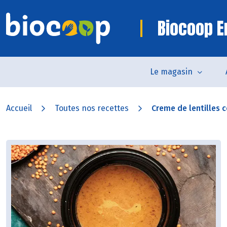
Biocoop 
Le magasin
Accueil
Toutes nos recettes
Creme de lentilles co