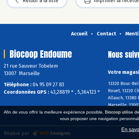
Retour à la liste
Imprimer la recette
Accueil
Contact
Menti
Biocoop Endoume
Nous suiv
21 rue Sauveur Tobelem
Votre magasi
13007 Marseille
13320 Bouc-Bel
Téléphone :
04 95 09 27 83
Rouet, 13220 Ch
Coordonnées GPS :
43,28819 ° , 5,364123 °
Allauch, 13380
Marseille, 1300
Marseille
Afin de vous offrir la meilleure expérience possible, Biocoop utilise d
vous proposer une navigation personnal
En savoi
Réalisé par