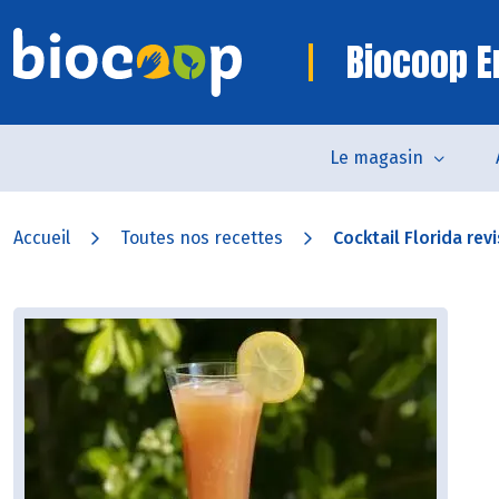
Biocoop 
Le magasin
Accueil
Toutes nos recettes
Cocktail Florida revi