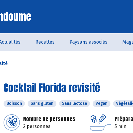
Endoume
Actualités
Recettes
Paysans associés
Maga
sité
Cocktail Florida revisité
Boisson
Sans gluten
Sans lactose
Vegan
Végétali
Nombre de personnes
Prépara
2 personnes
5 min