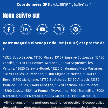
Coordonnées GPS :
43,28819 ° , 5,364123 °
Nous suivre sur
Votre magasin Biocoop Endoume (13007) est proche de
:
13320 Bouc-Bel-Air, 13105 Mimet, 13109 Simiane-Collongue, 13480
Cabriès, 13170 Les Pennes-Mirabeau, 13240 Septèmes-les-
Vallons, 13620 Carry-le-Rouet, 13220 Châteauneuf-les-Martigues,
13820 Ensuès-la-Redonne, 13180 Gignac-la-Nerthe, 13740 Le
Rove, 13700 Marignane, 13730 St-Victoret, 13190 Allauch, 13380
Plan-de-Cuques, 13400 Aubagne, 13470 Carnoux-en-Provence,
13260 Cassis, 13821 La Penne s/Huveaune, 13001 Marseille, 13002
Marseille, 13003 Marseille, 13004 Marseille, 13005 Marseille,
13006 Marseille, 13007 Marseille, 13008 Marseille, 13009
Afin de vous offrir la meilleure expérience possible, Biocoop utilise
Marseille, 13010 Marseille, 13011 Marseille
des cookies : pour assurer une performance optimale du site, pour