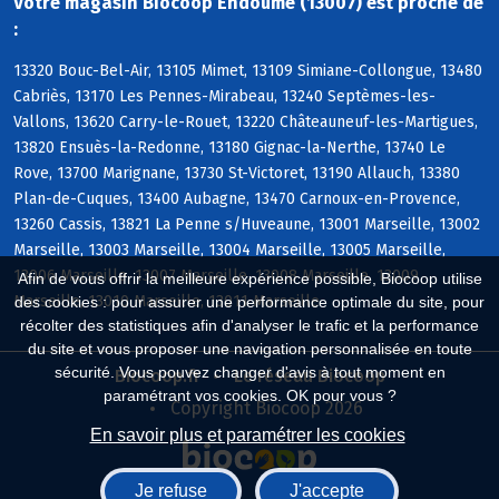
Votre magasin Biocoop Endoume (13007) est proche de
:
13320 Bouc-Bel-Air, 13105 Mimet, 13109 Simiane-Collongue, 13480
Cabriès, 13170 Les Pennes-Mirabeau, 13240 Septèmes-les-
Vallons, 13620 Carry-le-Rouet, 13220 Châteauneuf-les-Martigues,
13820 Ensuès-la-Redonne, 13180 Gignac-la-Nerthe, 13740 Le
Rove, 13700 Marignane, 13730 St-Victoret, 13190 Allauch, 13380
Plan-de-Cuques, 13400 Aubagne, 13470 Carnoux-en-Provence,
13260 Cassis, 13821 La Penne s/Huveaune, 13001 Marseille, 13002
Marseille, 13003 Marseille, 13004 Marseille, 13005 Marseille,
13006 Marseille, 13007 Marseille, 13008 Marseille, 13009
Afin de vous offrir la meilleure expérience possible, Biocoop utilise
Marseille, 13010 Marseille, 13011 Marseille
des cookies : pour assurer une performance optimale du site, pour
récolter des statistiques afin d'analyser le trafic et la performance
du site et vous proposer une navigation personnalisée en toute
sécurité. Vous pouvez changer d'avis à tout moment en
Biocoop.fr
Le réseau Biocoop
paramétrant vos cookies. OK pour vous ?
Copyright Biocoop 2026
En savoir plus et paramétrer les cookies
Je refuse
J'accepte