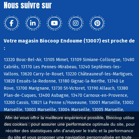
Nous suivre sur
Votre magasin Biocoop Endoume (13007) est proche de
:
13320 Bouc-Bel-Air, 13105 Mimet, 13109 Simiane-Collongue, 13480
Cabriès, 13170 Les Pennes-Mirabeau, 13240 Septèmes-les-
Vallons, 13620 Carry-le-Rouet, 13220 Châteauneuf-les-Martigues,
13820 Ensuès-la-Redonne, 13180 Gignac-la-Nerthe, 13740 Le
Rove, 13700 Marignane, 13730 St-Victoret, 13190 Allauch, 13380
Plan-de-Cuques, 13400 Aubagne, 13470 Carnoux-en-Provence,
13260 Cassis, 13821 La Penne s/Huveaune, 13001 Marseille, 13002
Marseille, 13003 Marseille, 13004 Marseille, 13005 Marseille,
13006 Marseille, 13007 Marseille, 13008 Marseille, 13009
Afin de vous offrir la meilleure expérience possible, Biocoop utilise
Marseille, 13010 Marseille, 13011 Marseille
des cookies : pour assurer une performance optimale du site, pour
récolter des statistiques afin d'analyser le trafic et la performance
du site et vous proposer une navigation personnalisée en toute