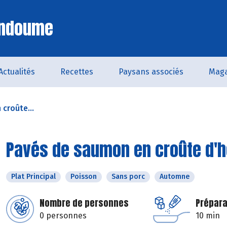
Endoume
Actualités
Recettes
Paysans associés
Maga
croûte...
Pavés de saumon en croûte d'
Plat Principal
Poisson
Sans porc
Automne
Nombre de personnes
Prépara
0 personnes
10 min