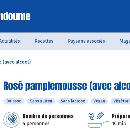
Endoume
Actualités
Recettes
Paysans associés
Maga
(avec alcool)
Rosé pamplemousse (avec alco
Boisson
Sans gluten
Sans lactose
Vegan
Végétar
Nombre de personnes
Prépara
4 personnes
10 min