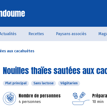
Endoume
Actualités
Recettes
Paysans associés
Maga
tées aux cacahuètes
Nouilles thaïes sautées aux c
Plat principal
Sans lactose
Végétarien
Nombre de personnes
Prépara
4 personnes
10 min