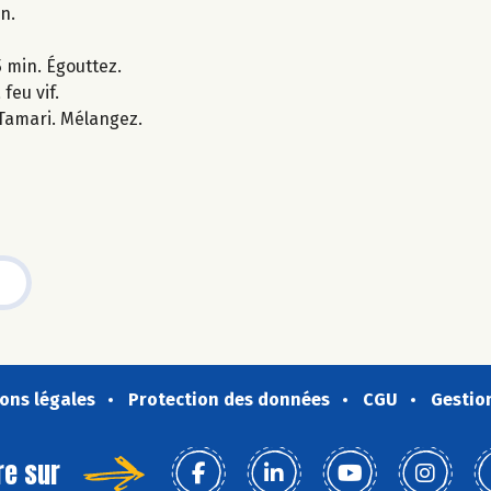
n.
5 min. Égouttez.
feu vif.
 Tamari. Mélangez.
ons légales
Protection des données
CGU
Gestio
re sur