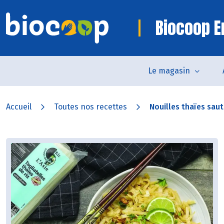
Biocoop 
Le magasin
Accueil
Toutes nos recettes
Nouilles thaïes sau