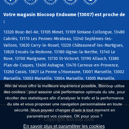
Votre magasin Biocoop Endoume (13007) est proche de
:
13320 Bouc-Bel-Air, 13105 Mimet, 13109 Simiane-Collongue, 13480
Cabriès, 13170 Les Pennes-Mirabeau, 13240 Septèmes-les-
Vallons, 13620 Carry-le-Rouet, 13220 Châteauneuf-les-Martigues,
13820 Ensuès-la-Redonne, 13180 Gignac-la-Nerthe, 13740 Le
Rove, 13700 Marignane, 13730 St-Victoret, 13190 Allauch, 13380
Plan-de-Cuques, 13400 Aubagne, 13470 Carnoux-en-Provence,
13260 Cassis, 13821 La Penne s/Huveaune, 13001 Marseille, 13002
Marseille, 13003 Marseille, 13004 Marseille, 13005 Marseille,
13006 Marseille, 13007 Marseille, 13008 Marseille, 13009
Afin de vous offrir la meilleure expérience possible, Biocoop utilise
Marseille, 13010 Marseille, 13011 Marseille
des cookies : pour assurer une performance optimale du site, pour
récolter des statistiques afin d'analyser le trafic et la performance
du site et vous proposer une navigation personnalisée en toute
sécurité. Vous pouvez changer d'avis à tout moment en
Biocoop.fr
Le réseau Biocoop
paramétrant vos cookies. OK pour vous ?
Copyright Biocoop 2026
En savoir plus et paramétrer les cookies