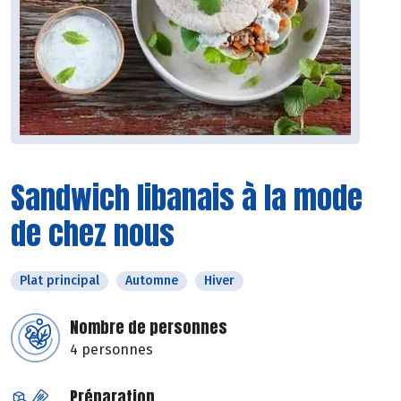
Sandwich libanais à la mode
de chez nous
Plat principal
Automne
Hiver
Nombre de personnes
4 personnes
Préparation