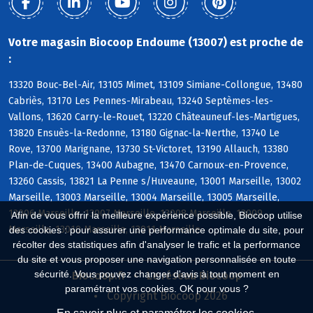
Votre magasin Biocoop Endoume (13007) est proche de
:
13320 Bouc-Bel-Air, 13105 Mimet, 13109 Simiane-Collongue, 13480
Cabriès, 13170 Les Pennes-Mirabeau, 13240 Septèmes-les-
Vallons, 13620 Carry-le-Rouet, 13220 Châteauneuf-les-Martigues,
13820 Ensuès-la-Redonne, 13180 Gignac-la-Nerthe, 13740 Le
Rove, 13700 Marignane, 13730 St-Victoret, 13190 Allauch, 13380
Plan-de-Cuques, 13400 Aubagne, 13470 Carnoux-en-Provence,
13260 Cassis, 13821 La Penne s/Huveaune, 13001 Marseille, 13002
Marseille, 13003 Marseille, 13004 Marseille, 13005 Marseille,
13006 Marseille, 13007 Marseille, 13008 Marseille, 13009
Afin de vous offrir la meilleure expérience possible, Biocoop utilise
Marseille, 13010 Marseille, 13011 Marseille
des cookies : pour assurer une performance optimale du site, pour
récolter des statistiques afin d'analyser le trafic et la performance
du site et vous proposer une navigation personnalisée en toute
sécurité. Vous pouvez changer d'avis à tout moment en
Biocoop.fr
Le réseau Biocoop
paramétrant vos cookies. OK pour vous ?
Copyright Biocoop 2026