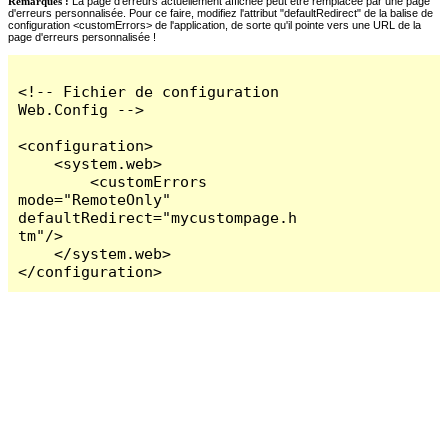
Remarques :
La page d'erreurs actuellement affichée peut être remplacée par une page
d'erreurs personnalisée. Pour ce faire, modifiez l'attribut "defaultRedirect" de la balise de
configuration <customErrors> de l'application, de sorte qu'il pointe vers une URL de la
page d'erreurs personnalisée !
<!-- Fichier de configuration 
Web.Config -->

<configuration>

    <system.web>

        <customErrors 
mode="RemoteOnly" 
defaultRedirect="mycustompage.h
tm"/>

    </system.web>

</configuration>