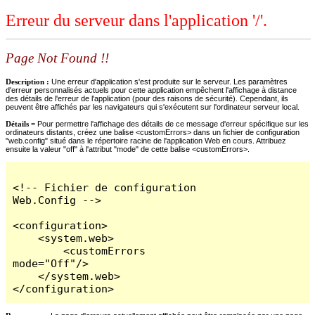
Erreur du serveur dans l'application '/'.
Page Not Found !!
Description :
Une erreur d'application s'est produite sur le serveur. Les paramètres
d'erreur personnalisés actuels pour cette application empêchent l'affichage à distance
des détails de l'erreur de l'application (pour des raisons de sécurité). Cependant, ils
peuvent être affichés par les navigateurs qui s'exécutent sur l'ordinateur serveur local.
Détails =
Pour permettre l'affichage des détails de ce message d'erreur spécifique sur les
ordinateurs distants, créez une balise <customErrors> dans un fichier de configuration
"web.config" situé dans le répertoire racine de l'application Web en cours. Attribuez
ensuite la valeur "off" à l'attribut "mode" de cette balise <customErrors>.
<!-- Fichier de configuration 
Web.Config -->

<configuration>

    <system.web>

        <customErrors 
mode="Off"/>

    </system.web>

</configuration>