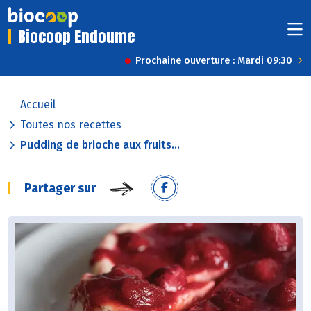
Biocoop Endoume
Prochaine ouverture : Mardi 09:30
Accueil
Toutes nos recettes
Pudding de brioche aux fruits...
Partager sur