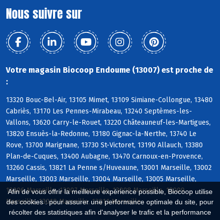
Nous suivre sur
Votre magasin Biocoop Endoume (13007) est proche de
:
13320 Bouc-Bel-Air, 13105 Mimet, 13109 Simiane-Collongue, 13480
Cabriès, 13170 Les Pennes-Mirabeau, 13240 Septèmes-les-
Vallons, 13620 Carry-le-Rouet, 13220 Châteauneuf-les-Martigues,
13820 Ensuès-la-Redonne, 13180 Gignac-la-Nerthe, 13740 Le
Rove, 13700 Marignane, 13730 St-Victoret, 13190 Allauch, 13380
Plan-de-Cuques, 13400 Aubagne, 13470 Carnoux-en-Provence,
13260 Cassis, 13821 La Penne s/Huveaune, 13001 Marseille, 13002
Marseille, 13003 Marseille, 13004 Marseille, 13005 Marseille,
13006 Marseille, 13007 Marseille, 13008 Marseille, 13009
Afin de vous offrir la meilleure expérience possible, Biocoop utilise
Marseille, 13010 Marseille, 13011 Marseille
des cookies : pour assurer une performance optimale du site, pour
récolter des statistiques afin d'analyser le trafic et la performance