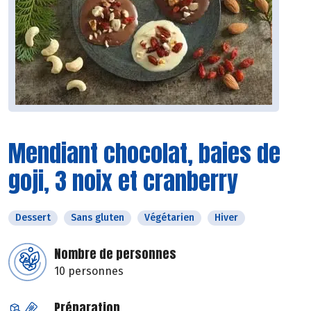
Mendiant chocolat, baies de
goji, 3 noix et cranberry
Dessert
Sans gluten
Végétarien
Hiver
Nombre de personnes
10 personnes
Préparation