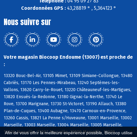
Téléphone :
04 95 09 27 83
Coordonnées GPS :
43,28819 ° , 5,364123 °
Nous suivre sur
Votre magasin Biocoop Endoume (13007) est proche de
:
13320 Bouc-Bel-Air, 13105 Mimet, 13109 Simiane-Collongue, 13480
Cabriès, 13170 Les Pennes-Mirabeau, 13240 Septèmes-les-
Vallons, 13620 Carry-le-Rouet, 13220 Châteauneuf-les-Martigues,
13820 Ensuès-la-Redonne, 13180 Gignac-la-Nerthe, 13740 Le
Rove, 13700 Marignane, 13730 St-Victoret, 13190 Allauch, 13380
Plan-de-Cuques, 13400 Aubagne, 13470 Carnoux-en-Provence,
13260 Cassis, 13821 La Penne s/Huveaune, 13001 Marseille, 13002
Marseille, 13003 Marseille, 13004 Marseille, 13005 Marseille,
13006 Marseille, 13007 Marseille, 13008 Marseille, 13009
Afin de vous offrir la meilleure expérience possible, Biocoop utilise