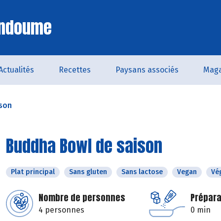
Endoume
Actualités
Recettes
Paysans associés
Maga
son
Buddha Bowl de saison
Plat principal
Sans gluten
Sans lactose
Vegan
Vé
Nombre de personnes
Prépara
4 personnes
0 min