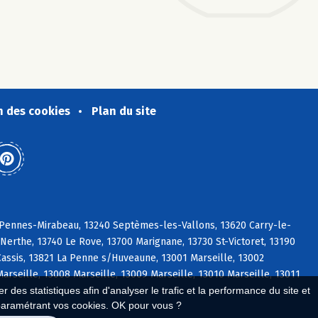
n des cookies
Plan du site
s Pennes-Mirabeau, 13240 Septèmes-les-Vallons, 13620 Carry-le-
erthe, 13740 Le Rove, 13700 Marignane, 13730 St-Victoret, 13190
ssis, 13821 La Penne s/Huveaune, 13001 Marseille, 13002
Marseille, 13008 Marseille, 13009 Marseille, 13010 Marseille, 13011
 des statistiques afin d'analyser le trafic et la performance du site et
paramétrant vos cookies. OK pour vous ?