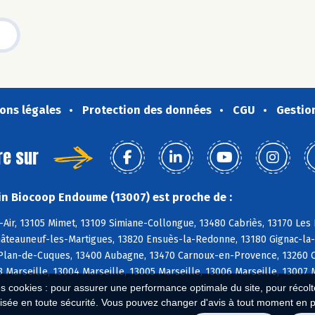
ons légales
Protection des données
CGU
Gestio
re sur
n Biocoop Endoume (13007) est proche de :
-Air, 13105 Mimet, 13109 Simiane-Collongue, 13480 Cabriès, 13170 Le
âteauneuf-les-Martigues, 13820 Ensuès-la-Redonne, 13180 Gignac-la-N
 Plan-de-Cuques, 13400 Aubagne, 13470 Carnoux-en-Provence, 13260 Ca
3 Marseille, 13004 Marseille, 13005 Marseille, 13006 Marseille, 13007 
es cookies : pour assurer une performance optimale du site, pour récolter
isée en toute sécurité. Vous pouvez changer d'avis à tout moment en 