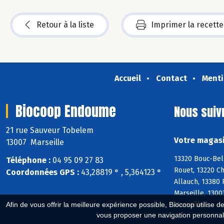
Retour à la liste
Imprimer la recette
Accueil
Contact
Menti
Biocoop Endoume
Nous suiv
21 rue Sauveur Tobelem
Votre magasi
13007 Marseille
13320 Bouc-Bel
Téléphone :
04 95 09 27 83
Rouet, 13220 Ch
Coordonnées GPS :
43,28819 ° , 5,364123 °
Allauch, 13380
Marseille, 1300
Marseille
Afin de vous offrir la meilleure expérience possible, Biocoop utilise d
vous proposer une navigation personnal